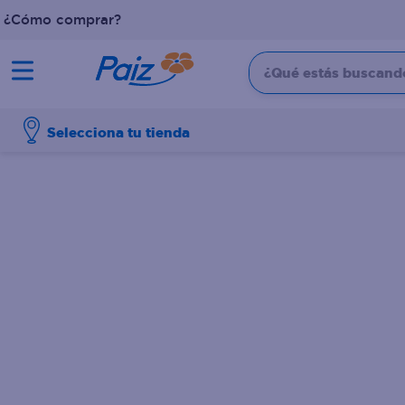
¿Cómo comprar?
¿Qué estás buscando?
TÉRMINOS MÁS BUSCADOS
Selecciona tu tienda
1
.
pañales
2
.
aceite
3
.
leche
4
.
dove
5
.
pollo
6
.
shampoo
7
.
pastel
8
.
cafe
9
.
papel higienico