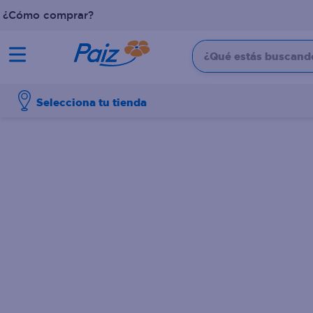
¿Cómo comprar?
¿Qué estás buscando?
TÉRMINOS MÁS BUSCADOS
Selecciona tu tienda
1
.
pañales
2
.
aceite
3
.
leche
4
.
dove
5
.
pollo
6
.
shampoo
7
.
pastel
8
.
cafe
9
.
queso