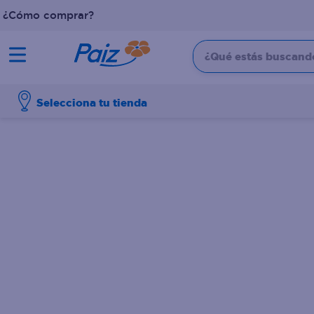
¿Cómo comprar?
¿Qué estás buscando?
TÉRMINOS MÁS BUSCADOS
Selecciona tu tienda
1
.
pañales
2
.
aceite
3
.
leche
4
.
dove
5
.
pollo
6
.
shampoo
7
.
pastel
8
.
cafe
9
.
papel higienico