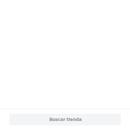
¿Necesitas ayuda?
Servicios
Financiamiento
Trabaja con Nosotros
App
© 2024 Copyright. Todos los derechos reservados Walmart Centroamérica.
Buscar tienda