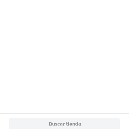
¿Necesitas ayuda?
Servicios
Financiamiento
Trabaja con Nosotros
App
© 2024 Copyright. Todos los derechos reservados Walmart Centroamérica.
Buscar tienda