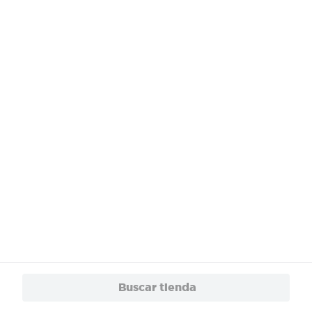
¿Necesitas ayuda?
Servicios
Financiamiento
Trabaja con Nosotros
App
© 2024 Copyright. Todos los derechos reservados Walmart Centroamérica.
Buscar tienda