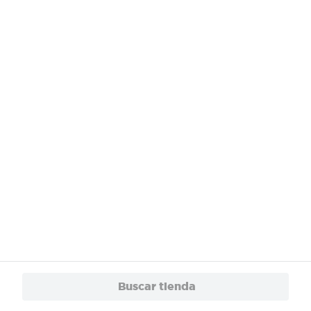
¿Necesitas ayuda?
Servicios
Financiamiento
Trabaja con Nosotros
App
© 2024 Copyright. Todos los derechos reservados Walmart Centroamérica.
Buscar tienda