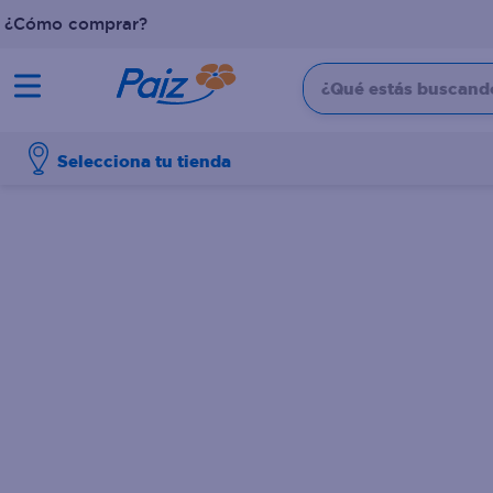
¿Cómo comprar?
¿Qué estás buscando?
TÉRMINOS MÁS BUSCADOS
Selecciona tu tienda
1
.
pañales
2
.
aceite
3
.
dove
4
.
leche
5
.
pollo
6
.
shampoo
7
.
pastel
8
.
cafe
9
.
papel higienico