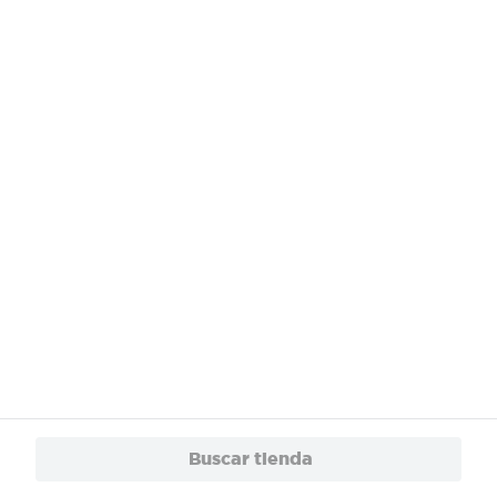
¿Necesitas ayuda?
Servicios
Financiamiento
Trabaja con Nosotros
App
© 2024 Copyright. Todos los derechos reservados Walmart Centroamérica.
Buscar tienda