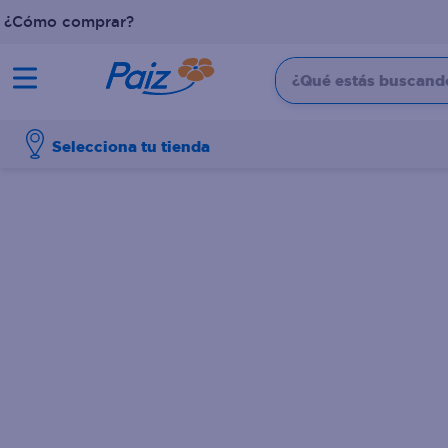
¿Cómo comprar?
¿Qué estás buscando?
TÉRMINOS MÁS BUSCADOS
Selecciona tu tienda
1
.
pañales
2
.
aceite
3
.
leche
4
.
dove
5
.
pollo
6
.
shampoo
7
.
pastel
8
.
cafe
9
.
queso