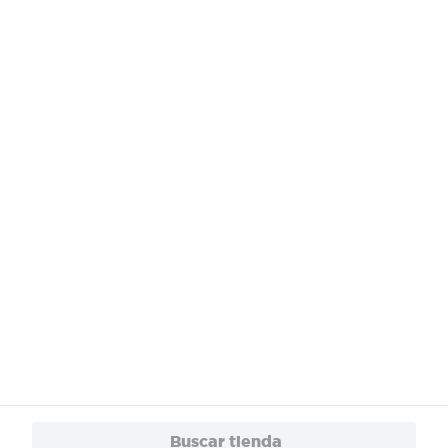
¿Necesitas ayuda?
Servicios
Financiamiento
Trabaja con Nosotros
App
© 2024 Copyright. Todos los derechos reservados Walmart Centroamérica.
Buscar tienda