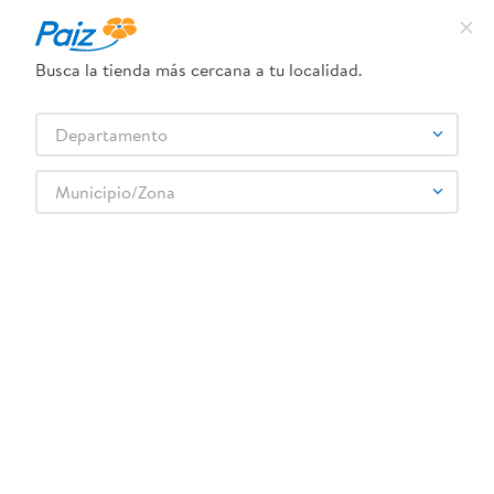
¿Qué estás buscando?
Busca la tienda más cercana a tu localidad.
TÉRMINOS MÁS BUSCADOS
Selecciona tu tienda
Departamento
1
.
pañales
2
.
aceite
Municipio/Zona
3
.
leche
4
.
dove
5
.
pollo
6
.
shampoo
7
.
pastel
8
.
cafe
9
.
queso