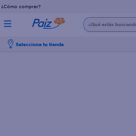
¿Cómo comprar?
¿Qué estás buscando?
TÉRMINOS MÁS BUSCADOS
Selecciona tu tienda
1
.
pañales
2
.
aceite
3
.
leche
4
.
dove
5
.
pollo
6
.
shampoo
7
.
pastel
8
.
cafe
9
.
papel higienico