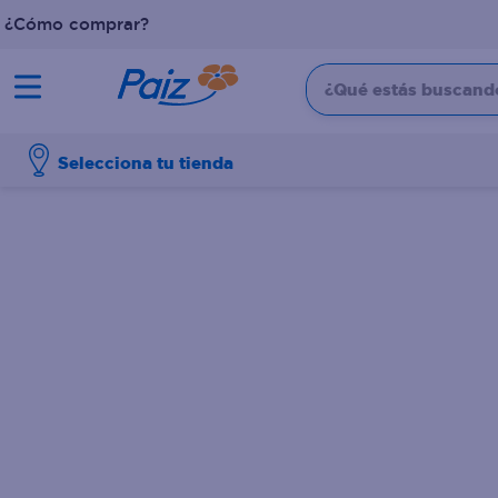
¿Cómo comprar?
¿Qué estás buscando?
TÉRMINOS MÁS BUSCADOS
Selecciona tu tienda
1
.
pañales
2
.
aceite
3
.
dove
4
.
leche
5
.
pollo
6
.
shampoo
7
.
pastel
8
.
cafe
9
.
papel higienico