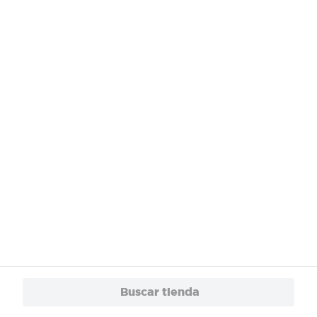
¿Necesitas ayuda?
Servicios
Financiamiento
Trabaja con Nosotros
App
© 2024 Copyright. Todos los derechos reservados Walmart Centroamérica.
Buscar tienda