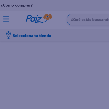
¿Cómo comprar?
¿Qué estás buscando?
TÉRMINOS MÁS BUSCADOS
Selecciona tu tienda
1
.
pañales
2
.
aceite
3
.
leche
4
.
dove
5
.
pollo
6
.
shampoo
7
.
pastel
8
.
cafe
9
.
papel higienico