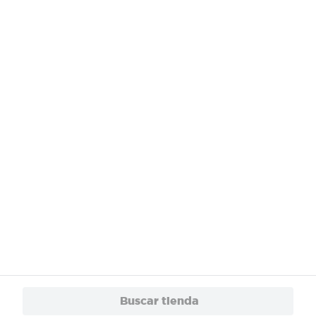
¿Necesitas ayuda?
Servicios
Financiamiento
Trabaja con Nosotros
App
© 2024 Copyright. Todos los derechos reservados Walmart Centroamérica.
Buscar tienda