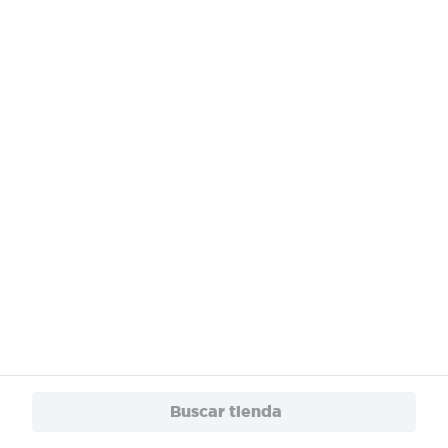
¿Necesitas ayuda?
Servicios
Financiamiento
Trabaja con Nosotros
App
© 2024 Copyright. Todos los derechos reservados Walmart Centroamérica.
Buscar tienda