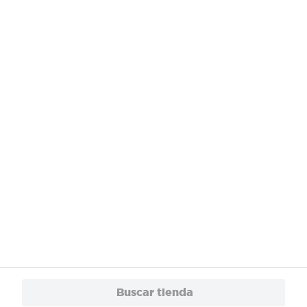
¿Necesitas ayuda?
Servicios
Financiamiento
Trabaja con Nosotros
App
© 2024 Copyright. Todos los derechos reservados Walmart Centroamérica.
Buscar tienda