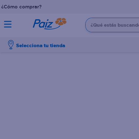
¿Cómo comprar?
¿Qué estás buscando?
TÉRMINOS MÁS BUSCADOS
Selecciona tu tienda
1
.
pañales
2
.
aceite
3
.
leche
4
.
dove
5
.
pollo
6
.
shampoo
7
.
pastel
8
.
cafe
9
.
queso