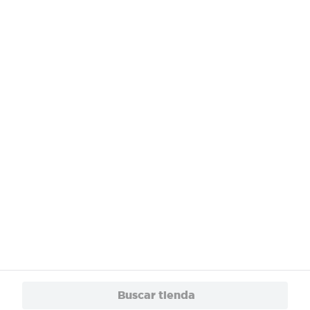
¿Necesitas ayuda?
Servicios
Financiamiento
Trabaja con Nosotros
App
© 2024 Copyright. Todos los derechos reservados Walmart Centroamérica.
Buscar tienda