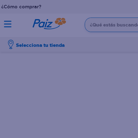
¿Cómo comprar?
¿Qué estás buscando?
TÉRMINOS MÁS BUSCADOS
Selecciona tu tienda
1
.
pañales
2
.
aceite
3
.
leche
4
.
dove
5
.
pollo
6
.
shampoo
7
.
pastel
8
.
cafe
9
.
papel higienico