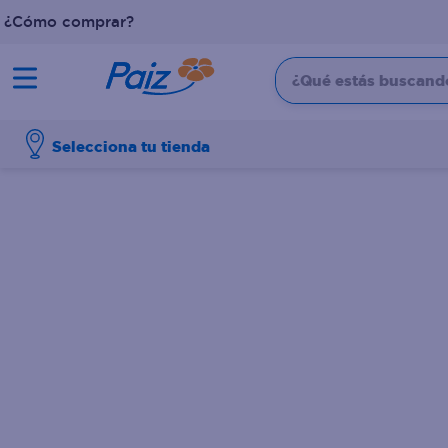
¿Cómo comprar?
¿Qué estás buscando?
TÉRMINOS MÁS BUSCADOS
Selecciona tu tienda
1
.
pañales
2
.
aceite
3
.
leche
4
.
dove
5
.
pollo
6
.
shampoo
7
.
pastel
8
.
cafe
9
.
queso