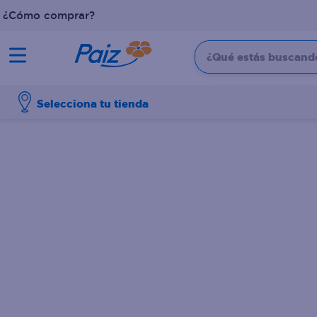
¿Cómo comprar?
¿Qué estás buscando?
TÉRMINOS MÁS BUSCADOS
Selecciona tu tienda
1
.
pañales
2
.
aceite
3
.
dove
4
.
leche
5
.
pollo
6
.
shampoo
7
.
pastel
8
.
cafe
9
.
papel higienico