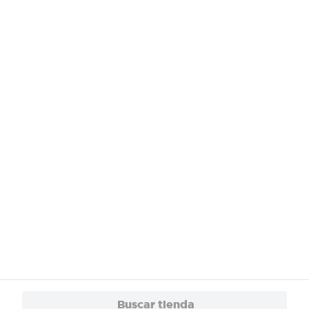
¿Necesitas ayuda?
Servicios
Financiamiento
Trabaja con Nosotros
App
© 2024 Copyright. Todos los derechos reservados Walmart Centroamérica.
Buscar tienda