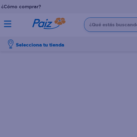
¿Cómo comprar?
¿Qué estás buscando?
TÉRMINOS MÁS BUSCADOS
Selecciona tu tienda
1
.
pañales
2
.
aceite
3
.
dove
4
.
leche
5
.
pollo
6
.
shampoo
7
.
pastel
8
.
cafe
9
.
papel higienico