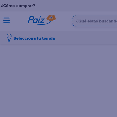
¿Cómo comprar?
¿Qué estás buscando?
TÉRMINOS MÁS BUSCADOS
Selecciona tu tienda
1
.
pañales
2
.
aceite
3
.
leche
4
.
dove
5
.
pollo
6
.
shampoo
7
.
pastel
8
.
cafe
9
.
queso