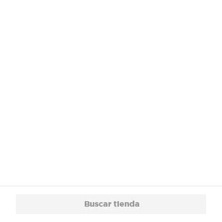
¿Necesitas ayuda?
Servicios
Financiamiento
Trabaja con Nosotros
App
© 2024 Copyright. Todos los derechos reservados Walmart Centroamérica.
Buscar tienda