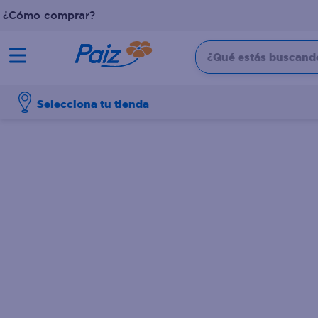
¿Cómo comprar?
¿Qué estás buscando?
TÉRMINOS MÁS BUSCADOS
Selecciona tu tienda
1
.
pañales
2
.
aceite
3
.
dove
4
.
leche
5
.
pollo
6
.
shampoo
7
.
pastel
8
.
cafe
9
.
papel higienico