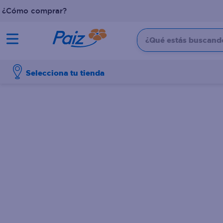
¿Cómo comprar?
¿Qué estás buscando?
TÉRMINOS MÁS BUSCADOS
Selecciona tu tienda
1
.
pañales
2
.
aceite
3
.
leche
4
.
dove
5
.
pollo
6
.
shampoo
7
.
pastel
8
.
cafe
9
.
papel higienico