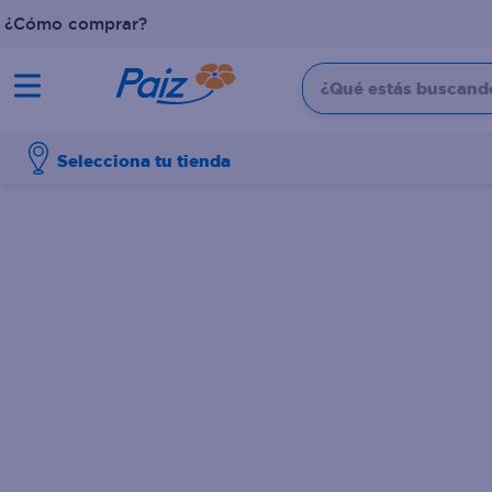
¿Cómo comprar?
¿Qué estás buscando?
TÉRMINOS MÁS BUSCADOS
Selecciona tu tienda
1
.
pañales
2
.
aceite
3
.
dove
4
.
leche
5
.
pollo
6
.
shampoo
7
.
pastel
8
.
cafe
9
.
papel higienico