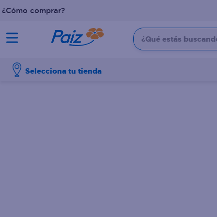
¿Cómo comprar?
¿Qué estás buscando?
TÉRMINOS MÁS BUSCADOS
Selecciona tu tienda
1
.
pañales
2
.
aceite
3
.
dove
4
.
leche
5
.
pollo
6
.
shampoo
7
.
pastel
8
.
cafe
9
.
papel higienico