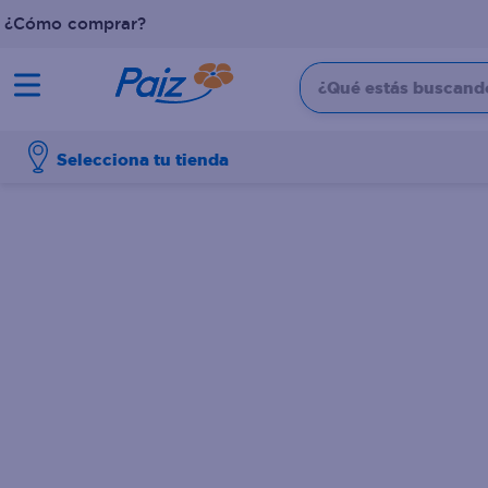
¿Cómo comprar?
¿Qué estás buscando?
TÉRMINOS MÁS BUSCADOS
Selecciona tu tienda
1
.
pañales
2
.
aceite
3
.
leche
4
.
dove
5
.
pollo
6
.
shampoo
7
.
pastel
8
.
cafe
9
.
queso