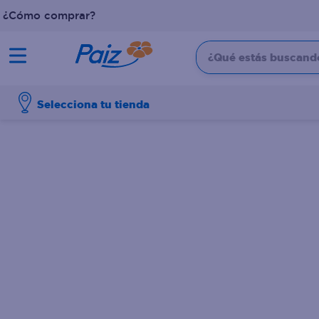
¿Cómo comprar?
¿Qué estás buscando?
TÉRMINOS MÁS BUSCADOS
Selecciona tu tienda
1
.
pañales
2
.
aceite
3
.
leche
4
.
dove
5
.
pollo
6
.
shampoo
7
.
pastel
8
.
cafe
9
.
queso