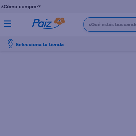
¿Cómo comprar?
¿Qué estás buscando?
TÉRMINOS MÁS BUSCADOS
Selecciona tu tienda
1
.
pañales
2
.
aceite
3
.
dove
4
.
leche
5
.
pollo
6
.
shampoo
7
.
pastel
8
.
cafe
9
.
papel higienico