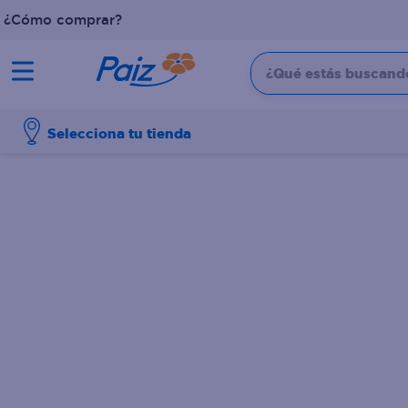
¿Cómo comprar?
¿Qué estás buscando?
TÉRMINOS MÁS BUSCADOS
Selecciona tu tienda
1
.
pañales
2
.
aceite
3
.
leche
4
.
dove
5
.
pollo
6
.
shampoo
7
.
pastel
8
.
cafe
9
.
papel higienico