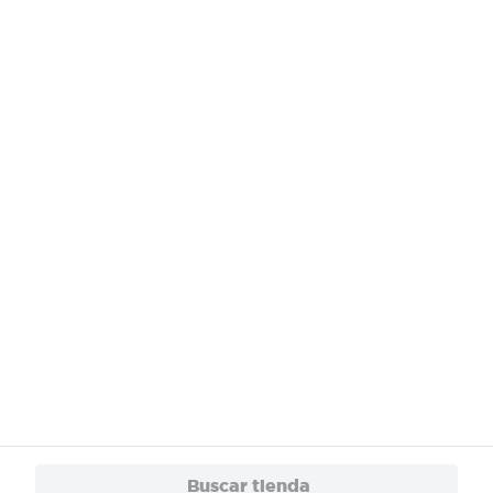
¿Necesitas ayuda?
Servicios
Financiamiento
Trabaja con Nosotros
App
© 2024 Copyright. Todos los derechos reservados Walmart Centroamérica.
Buscar tienda