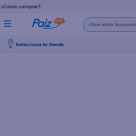
¿Cómo comprar?
¿Qué estás buscando?
TÉRMINOS MÁS BUSCADOS
Selecciona tu tienda
1
.
pañales
2
.
aceite
3
.
leche
4
.
dove
5
.
pollo
6
.
shampoo
7
.
pastel
8
.
cafe
9
.
papel higienico