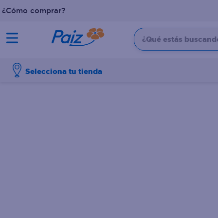
¿Cómo comprar?
¿Qué estás buscando?
TÉRMINOS MÁS BUSCADOS
Selecciona tu tienda
1
.
pañales
2
.
aceite
3
.
leche
4
.
dove
5
.
pollo
6
.
shampoo
7
.
pastel
8
.
cafe
9
.
queso