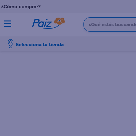
¿Cómo comprar?
¿Qué estás buscando?
TÉRMINOS MÁS BUSCADOS
Selecciona tu tienda
1
.
pañales
2
.
aceite
3
.
leche
4
.
dove
5
.
pollo
6
.
shampoo
7
.
pastel
8
.
cafe
9
.
papel higienico