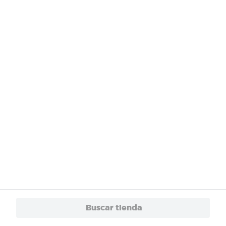
¿Necesitas ayuda?
Servicios
Financiamiento
Trabaja con Nosotros
App
© 2024 Copyright. Todos los derechos reservados Walmart Centroamérica.
Buscar tienda