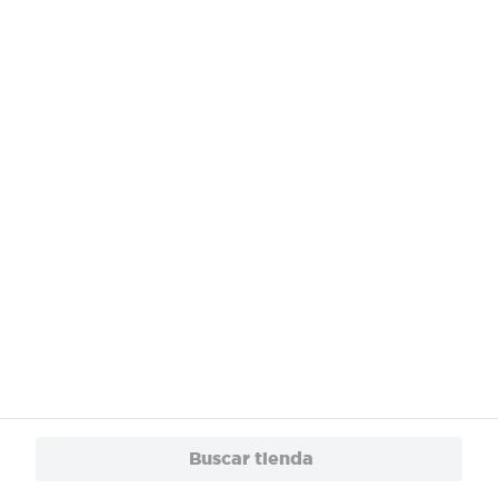
¿Necesitas ayuda?
Servicios
Financiamiento
Trabaja con Nosotros
App
© 2024 Copyright. Todos los derechos reservados Walmart Centroamérica.
Buscar tienda