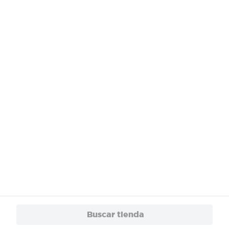
¿Necesitas ayuda?
Servicios
Financiamiento
Trabaja con Nosotros
App
© 2024 Copyright. Todos los derechos reservados Walmart Centroamérica.
Buscar tienda