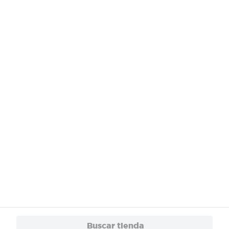
¿Necesitas ayuda?
Servicios
Financiamiento
Trabaja con Nosotros
App
© 2024 Copyright. Todos los derechos reservados Walmart Centroamérica.
Buscar tienda