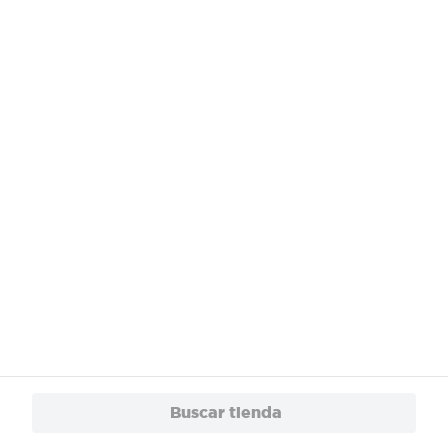
¿Necesitas ayuda?
Servicios
Financiamiento
Trabaja con Nosotros
App
© 2024 Copyright. Todos los derechos reservados Walmart Centroamérica.
Buscar tienda