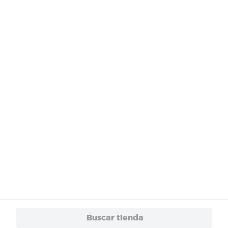
¿Necesitas ayuda?
Servicios
Financiamiento
Trabaja con Nosotros
App
© 2024 Copyright. Todos los derechos reservados Walmart Centroamérica.
Buscar tienda