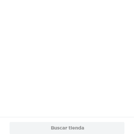
¿Necesitas ayuda?
Servicios
Financiamiento
Trabaja con Nosotros
App
© 2024 Copyright. Todos los derechos reservados Walmart Centroamérica.
Buscar tienda