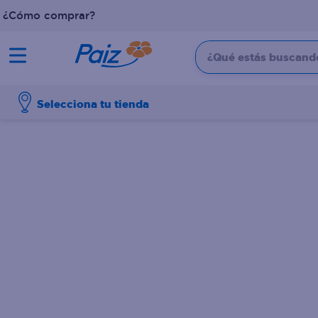
¿Cómo comprar?
¿Qué estás buscando?
TÉRMINOS MÁS BUSCADOS
Selecciona tu tienda
1
.
pañales
2
.
aceite
3
.
leche
4
.
dove
5
.
pollo
6
.
shampoo
7
.
pastel
8
.
cafe
9
.
papel higienico