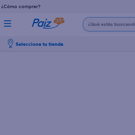
¿Cómo comprar?
¿Qué estás buscando?
TÉRMINOS MÁS BUSCADOS
Selecciona tu tienda
1
.
pañales
2
.
aceite
3
.
leche
4
.
dove
5
.
pollo
6
.
shampoo
7
.
pastel
8
.
cafe
9
.
queso