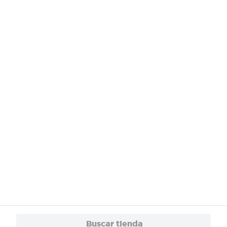
¿Necesitas ayuda?
Servicios
Financiamiento
Trabaja con Nosotros
App
© 2024 Copyright. Todos los derechos reservados Walmart Centroamérica.
Buscar tienda